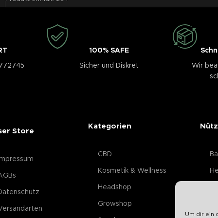
RT
100% SAFE
Schn
3772745
Sicher und Diskret
Wir bea
sc
Kategorien
Nütz
ser Store
CBD
Ba
Impressum
Kosmetik & Wellness
He
AGBs
Headshop
Datenschutz
Growshop
Versandarten
Um dir ein 