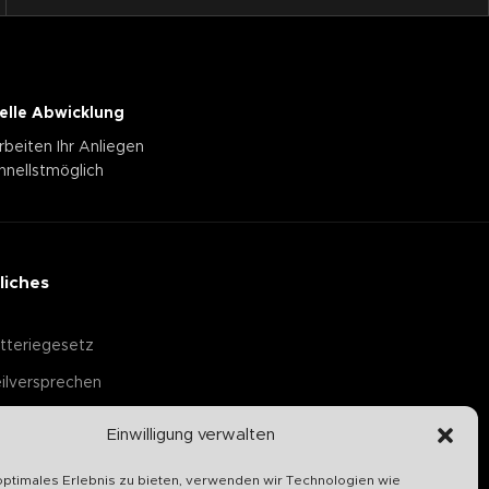
elle Abwicklung
rbeiten Ihr Anliegen
hnellstmöglich
liches
tteriegesetz
ilversprechen
Einwilligung verwalten
optimales Erlebnis zu bieten, verwenden wir Technologien wie