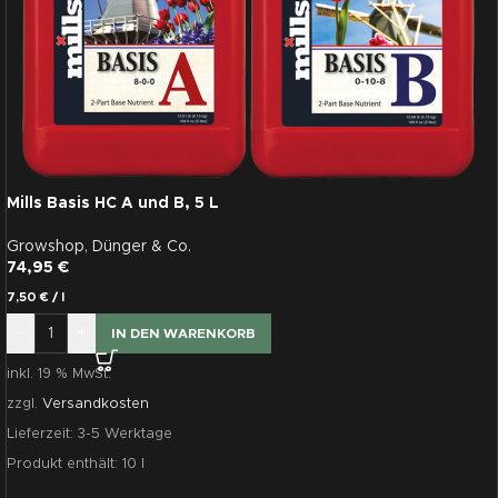
Mills Basis HC A und B, 5 L
Growshop
,
Dünger & Co.
74,95
€
7,50
€
/
l
-
+
IN DEN WARENKORB
inkl. 19 % MwSt.
zzgl.
Versandkosten
Lieferzeit:
3-5 Werktage
Produkt enthält: 10
l