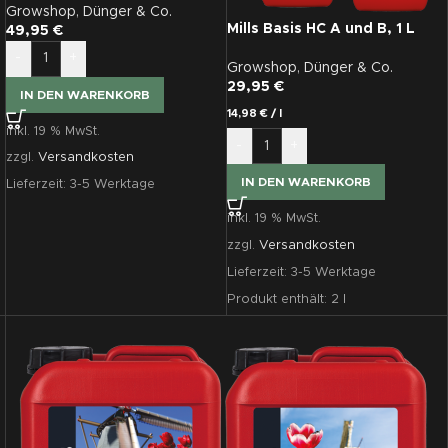
Growshop
,
Dünger & Co.
Mills Basis HC A und B, 1 L
49,95
€
-
+
Growshop
,
Dünger & Co.
29,95
€
IN DEN WARENKORB
14,98
€
/
l
inkl. 19 % MwSt.
-
+
zzgl.
Versandkosten
IN DEN WARENKORB
Lieferzeit:
3-5 Werktage
inkl. 19 % MwSt.
zzgl.
Versandkosten
Lieferzeit:
3-5 Werktage
Produkt enthält: 2
l