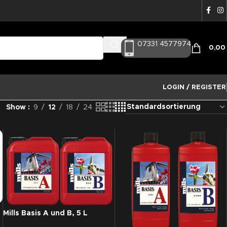
07331 4577974
0,0
LOGIN / REGISTER
Show
9
12
18
24
Mills Basis A und B, 5 L