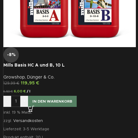
-8%
Mills Basis HC A und B, 10 L
Growshop
,
Dünger & Co.
119,95
€
129,99
€
6,00
€
/
l
6,50
€
-
+
IN DEN WARENKORB
inkl. 19 % MwSt.
zzgl.
Versandkosten
Lieferzeit:
3-5 Werktage
Produkt enthält: 20
l