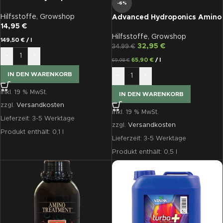
-6%
100ml
Hilfsstoffe
,
Growshop
Advanced Hydroponics Amino
14,95
€
500ml
Hilfsstoffe
,
Growshop
149,50
€
/
l
32,95
€
34,99
€
-
+
65,90
€
/
l
69,98
€
IN DEN WARENKORB
-
+
inkl. 19 % MwSt.
IN DEN WARENKORB
zzgl.
Versandkosten
inkl. 19 % MwSt.
Lieferzeit:
3-5 Werktage
zzgl.
Versandkosten
Produkt enthält: 0,1
l
Lieferzeit:
3-5 Werktage
Produkt enthält: 0,5
l