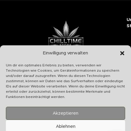
U
S
Einwilligung verwalten
Chilltime Store
Um dir ein optimales Erlebnis zu bieten, verwenden wir
07331 4577974
Technologien wie Cookies, um Geräteinformationen zu speichern
und/oder darauf zuzugreifen. Wenn du diesen Technologien
Info@chilltime.de
zustimmst, können wir Daten wie das Surfverhalten oder eindeutige
Bahnhofstr. 19 73312 Geislingen
IDs auf dieser Website verarbeiten. Wenn du deine Einwilligung nicht
erteilst oder zurückziehst, können bestimmte Merkmale und
Funktionen beeinträchtigt werden.
Akzeptieren
Kategorien
Ablehnen