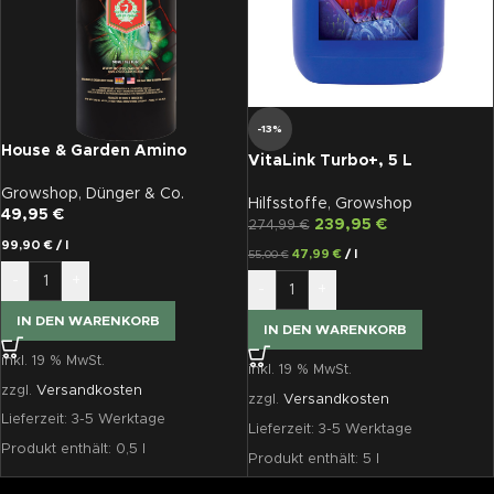
-13%
House & Garden Amino
VitaLink Turbo+, 5 L
Treatment 500ml
Growshop
,
Dünger & Co.
Hilfsstoffe
,
Growshop
49,95
€
239,95
€
274,99
€
99,90
€
/
l
47,99
€
/
l
55,00
€
-
+
-
+
IN DEN WARENKORB
IN DEN WARENKORB
inkl. 19 % MwSt.
inkl. 19 % MwSt.
zzgl.
Versandkosten
zzgl.
Versandkosten
Lieferzeit:
3-5 Werktage
Lieferzeit:
3-5 Werktage
Produkt enthält: 0,5
l
Produkt enthält: 5
l