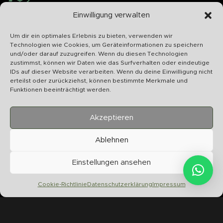
Schnelle Abwicklung
Einwilligung verwalten
Wir bearbeiten Ihr Anliegen schnellstmöglich
Um dir ein optimales Erlebnis zu bieten, verwenden wir
Technologien wie Cookies, um Geräteinformationen zu speichern
und/oder darauf zuzugreifen. Wenn du diesen Technologien
zustimmst, können wir Daten wie das Surfverhalten oder eindeutige
IDs auf dieser Website verarbeiten. Wenn du deine Einwilligung nicht
U
erteilst oder zurückziehst, können bestimmte Merkmale und
S
Funktionen beeinträchtigt werden.
Akzeptieren
Ablehnen
Chilltime Store
Einstellungen ansehen
07331 4577974
Info@chilltime.de
Cookie-Richtlinie
Datenschutzerklärung
Impressum
Bahnhofstr. 19 73312 Geislingen