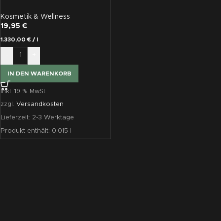
Balsam
Kosmetik & Wellness
19,95
€
1.330,00
€
/
l
-
+
IN DEN WARENKORB
inkl. 19 % MwSt.
zzgl.
Versandkosten
Lieferzeit:
2-3 Werktage
Produkt enthält: 0,015
l