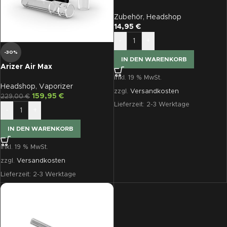
Glasmundstück mit Spitze
(standard 60 mm)
Zubehör
,
Headshop
14,95
€
-
+
-30%
IN DEN WARENKORB
Arizer Air Max
inkl. 19 % MwSt.
Headshop
,
Vaporizer
zzgl.
Versandkosten
159,95
€
229,00
€
Lieferzeit:
2-3 Werktage
-
+
IN DEN WARENKORB
inkl. 19 % MwSt.
zzgl.
Versandkosten
Lieferzeit:
2-3 Werktage