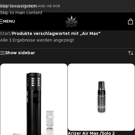
Skip to navigation
KOSTENLOSER VERSAND AB 80€
Skip to main content
MENU
Start
/
Produkte verschlagwortet mit „Air Max“
Alle 3 Ergebnisse werden angezeigt
Show sidebar
Arizer Air Max /Solo 2