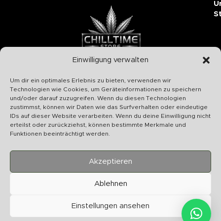
U
S
Einwilligung verwalten
Chilltime Store
Um dir ein optimales Erlebnis zu bieten, verwenden wir
07331 4577974
Technologien wie Cookies, um Geräteinformationen zu speichern
und/oder darauf zuzugreifen. Wenn du diesen Technologien
Info@chilltime.de
zustimmst, können wir Daten wie das Surfverhalten oder eindeutige
Bahnhofstr. 19 73312 Geislingen
IDs auf dieser Website verarbeiten. Wenn du deine Einwilligung nicht
erteilst oder zurückziehst, können bestimmte Merkmale und
Funktionen beeinträchtigt werden.
Akzeptieren
Kategorien
Ablehnen
Nützliches
Einstellungen ansehen