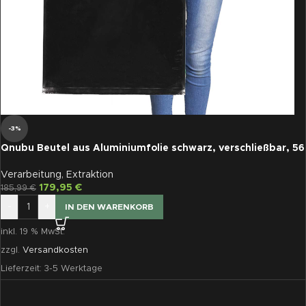
-3%
Qnubu Beutel aus Aluminiumfolie schwarz, verschließbar, 56
x 95 cm, 50 St je Pckg
Verarbeitung
,
Extraktion
179,95
€
185,99
€
-
+
IN DEN WARENKORB
inkl. 19 % MwSt.
zzgl.
Versandkosten
Lieferzeit:
3-5 Werktage