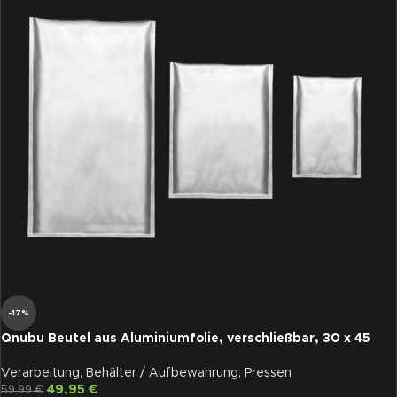
-17%
Qnubu Beutel aus Aluminiumfolie, verschließbar, 30 x 45
cm, 50 St je Pckg
Verarbeitung
,
Behälter / Aufbewahrung
,
Pressen
49,95
€
59,99
€