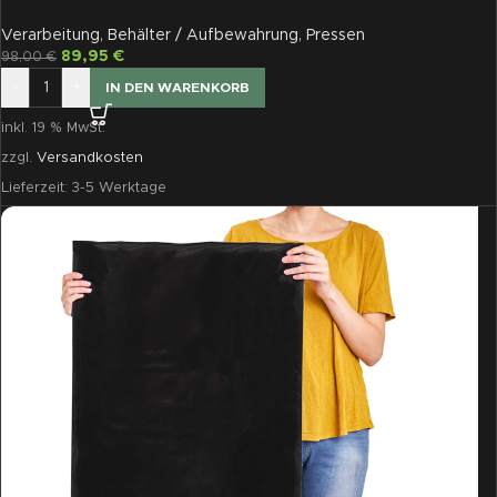
x 60 cm, 50 St je Pckg
Verarbeitung
,
Behälter / Aufbewahrung
,
Pressen
89,95
€
98,00
€
-
+
IN DEN WARENKORB
inkl. 19 % MwSt.
zzgl.
Versandkosten
Lieferzeit:
3-5 Werktage