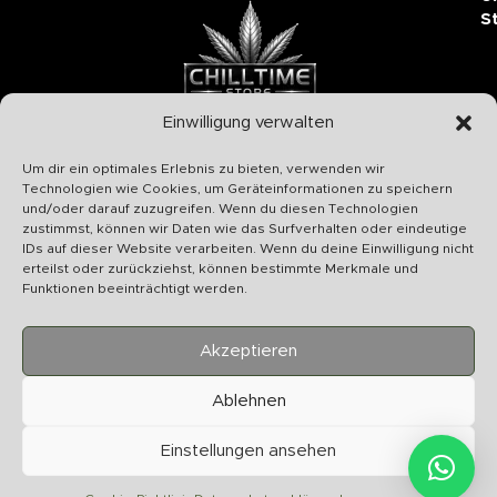
S
Einwilligung verwalten
Chilltime Store
Um dir ein optimales Erlebnis zu bieten, verwenden wir
07331 4577974
Technologien wie Cookies, um Geräteinformationen zu speichern
und/oder darauf zuzugreifen. Wenn du diesen Technologien
Info@chilltime.de
zustimmst, können wir Daten wie das Surfverhalten oder eindeutige
Bahnhofstr. 19 73312 Geislingen
IDs auf dieser Website verarbeiten. Wenn du deine Einwilligung nicht
erteilst oder zurückziehst, können bestimmte Merkmale und
Funktionen beeinträchtigt werden.
Akzeptieren
Kategorien
Ablehnen
Nützliches
Einstellungen ansehen
Vertrag widerrufen