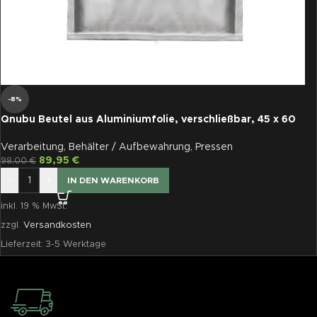
-8%
Qnubu Beutel aus Aluminiumfolie, verschließbar, 45 x 60
cm, 50 St je Pckg
Verarbeitung
,
Behälter / Aufbewahrung
,
Pressen
89,95
€
98,00
€
-
+
IN DEN WARENKORB
inkl. 19 % MwSt.
zzgl.
Versandkosten
Lieferzeit:
3-5 Werktage