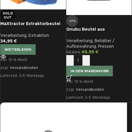
SOLD
OUT
-17%
MaXtractor Extraktorbeutel
Qnubu Beutel aus
3,8 L, 3er-Set
Aluminiumfolie schwarz,
Verarbeitung
,
Extraktion
verschließbar, 30 x 45 cm, 50
Verarbeitung
,
Behälter /
34,95
€
St je Pckg
Aufbewahrung
,
Pressen
WEITERLESEN
49,95
€
59,99
€
inkl. 19 % MwSt.
-
+
zzgl.
Versandkosten
IN DEN WARENKORB
Lieferzeit:
3-5 Werktage
inkl. 19 % MwSt.
zzgl.
Versandkosten
Lieferzeit:
3-5 Werktage