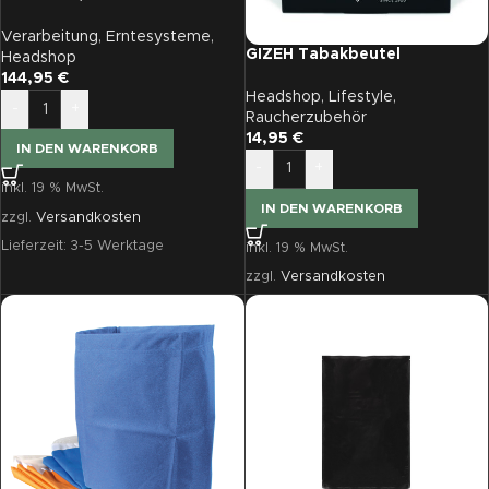
Bag, Sammelbeutel, 40
Micron (große Strömung)
Verarbeitung
,
Erntesysteme
,
GIZEH Tabakbeutel
Headshop
144,95
€
Headshop
,
Lifestyle
,
-
+
Raucherzubehör
14,95
€
IN DEN WARENKORB
-
+
inkl. 19 % MwSt.
IN DEN WARENKORB
zzgl.
Versandkosten
Lieferzeit:
3-5 Werktage
inkl. 19 % MwSt.
zzgl.
Versandkosten