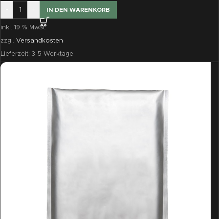
-
+
IN DEN WARENKORB
inkl. 19 % MwSt.
zzgl.
Versandkosten
Lieferzeit:
3-5 Werktage