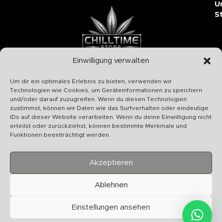
U
S
Einwilligung verwalten
Chilltime Store
Um dir ein optimales Erlebnis zu bieten, verwenden wir
07331 4577974
Technologien wie Cookies, um Geräteinformationen zu speichern
und/oder darauf zuzugreifen. Wenn du diesen Technologien
Info@chilltime.de
zustimmst, können wir Daten wie das Surfverhalten oder eindeutige
Bahnhofstr. 19 73312 Geislingen
IDs auf dieser Website verarbeiten. Wenn du deine Einwilligung nicht
erteilst oder zurückziehst, können bestimmte Merkmale und
Funktionen beeinträchtigt werden.
Akzeptieren
Kategorien
Ablehnen
Nützliches
Einstellungen ansehen