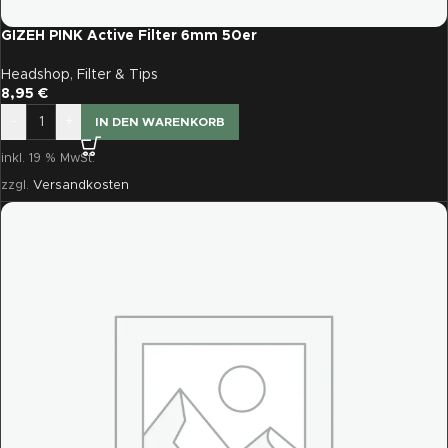
GIZEH PINK Active Filter 6mm 50er
Headshop
,
Filter & Tips
8,95
€
-
+
IN DEN WARENKORB
inkl. 19 % MwSt.
zzgl.
Versandkosten