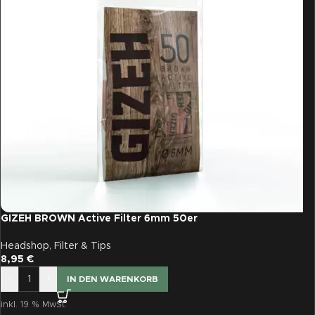
GIZEH BROWN Active Filter 6mm 50er
Headshop
,
Filter & Tips
8,95
€
-
+
IN DEN WARENKORB
inkl. 19 % MwSt.