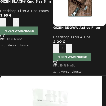
GIZEH BLACK® King Size Slim
+ Active Filter
Headshop
,
Filter & Tips
,
Papes
3,95
€
-
+
GIZEH BROWN Active Filter
IN DEN WARENKORB
6mm 10er
Headshop
,
Filter & Tips
inkl. 19 % MwSt.
2,00
€
zzgl.
Versandkosten
-
+
IN DEN WARENKORB
inkl. 19 % MwSt.
zzgl.
Versandkosten