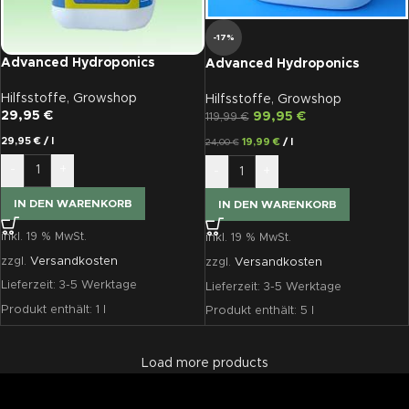
-17%
Advanced Hydroponics
Advanced Hydroponics
Enzymes+, 1 L
Enzymes+, 5 L
Hilfsstoffe
,
Growshop
Hilfsstoffe
,
Growshop
29,95
€
99,95
€
119,99
€
29,95
€
/
l
19,99
€
/
l
24,00
€
-
+
-
+
IN DEN WARENKORB
IN DEN WARENKORB
inkl. 19 % MwSt.
inkl. 19 % MwSt.
zzgl.
Versandkosten
zzgl.
Versandkosten
Lieferzeit:
3-5 Werktage
Lieferzeit:
3-5 Werktage
Produkt enthält: 1
l
Produkt enthält: 5
l
Load more products