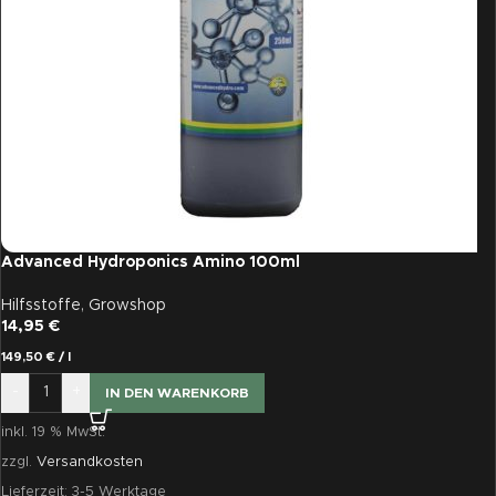
Advanced Hydroponics Amino 100ml
Hilfsstoffe
,
Growshop
14,95
€
149,50
€
/
l
-
+
IN DEN WARENKORB
inkl. 19 % MwSt.
zzgl.
Versandkosten
Lieferzeit:
3-5 Werktage