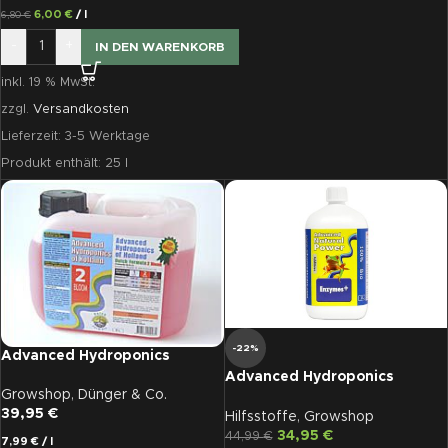
6,00
€
/
l
6,80
€
-
+
IN DEN WARENKORB
inkl. 19 % MwSt.
zzgl.
Versandkosten
Lieferzeit:
3-5 Werktage
Produkt enthält: 25
l
-22%
Advanced Hydroponics
BLOOM, 5 L
Advanced Hydroponics
Growshop
,
Dünger & Co.
Enzyme Plus 1L
39,95
€
Hilfsstoffe
,
Growshop
34,95
€
44,99
€
7,99
€
/
l