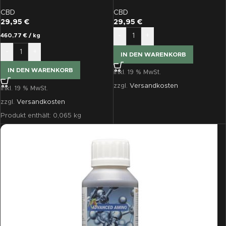
Vollspektrum Schlafkapseln
STRESS CBD-Kapseln (30
30 Stück
Stk.)
CBD
CBD
29,95
€
29,95
€
-
+
460,77
€
/
kg
-
+
IN DEN WARENKORB
IN DEN WARENKORB
inkl. 19 % MwSt.
zzgl.
Versandkosten
inkl. 19 % MwSt.
zzgl.
Versandkosten
Produkt enthält: 0,065
kg