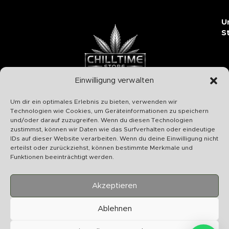
U
S
Einwilligung verwalten
Chilltime Store
Um dir ein optimales Erlebnis zu bieten, verwenden wir
07331 4577974
Technologien wie Cookies, um Geräteinformationen zu speichern
und/oder darauf zuzugreifen. Wenn du diesen Technologien
Info@chilltime.de
zustimmst, können wir Daten wie das Surfverhalten oder eindeutige
Bahnhofstr. 19 73312 Geislingen
IDs auf dieser Website verarbeiten. Wenn du deine Einwilligung nicht
erteilst oder zurückziehst, können bestimmte Merkmale und
Funktionen beeinträchtigt werden.
Akzeptieren
Kategorien
Ablehnen
Nützliches