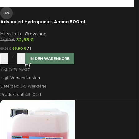
-6%
Advanced Hydroponics Amino 500ml
Hilfsstoffe
,
Growshop
32,95
€
34,99
€
65,90
€
/
l
69,98
€
-
+
IN DEN WARENKORB
inkl. 19 % MwSt.
zzgl.
Versandkosten
Lieferzeit:
3-5 Werktage
Produkt enthält: 0,5
l