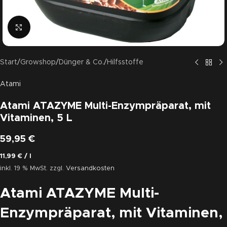
Click to enlarge
Start
/
Growshop
/
Dünger & Co.
/
Hilfsstoffe
Atami
Atami ATAZYME Multi-Enzympräparat, mit
Vitaminen, 5 L
59,95
€
11,99
€
/
l
inkl. 19 % MwSt.
zzgl.
Versandkosten
Atami ATAZYME Multi-
Enzympräparat, mit Vitaminen,