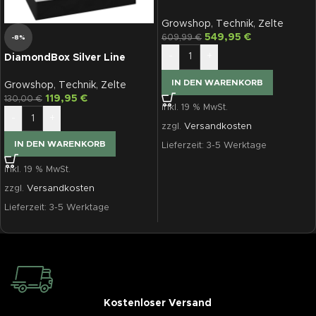
SL300
Growshop
,
Technik
,
Zelte
549,95
€
609,99
€
-8%
-
+
DiamondBox Silver Line
SL100E, 100 x 58 x 180 cm
IN DEN WARENKORB
Growshop
,
Technik
,
Zelte
119,95
€
130,00
€
inkl. 19 % MwSt.
-
+
zzgl.
Versandkosten
IN DEN WARENKORB
Lieferzeit:
3-5 Werktage
inkl. 19 % MwSt.
zzgl.
Versandkosten
Lieferzeit:
3-5 Werktage
Kostenloser Versand