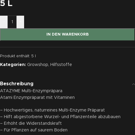
5 L
-
+
IN DEN WARENKORB
Produkt enthält: 5
l
Kategorien:
Growshop
,
Hilfsstoffe
Beschreibung
ATAZYME Multi-Enzympräpara
Atami Enzympräparat mit Vitaminen
– Hochwertiges, naturreines Multi-Enzyme Präparat
– Hilft abgestorbene Wurzel- und Pflanzenteile abzubauen
– Erhöht die Widerstandskraft
– Für Pflanzen auf saurem Boden