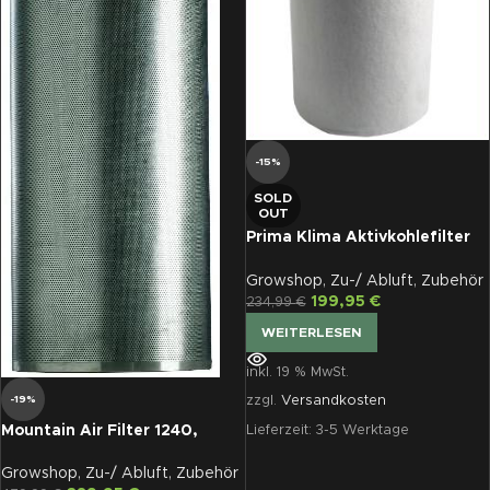
-15%
SOLD
OUT
Prima Klima Aktivkohlefilter
ECONOMY LINE, für Lüfter
1000 m³/h, inkl.
Growshop
,
Zu-/ Abluft
,
Zubehör
Anschlussflansch ø 200 mm
199,95
€
234,99
€
WEITERLESEN
inkl. 19 % MwSt.
-19%
zzgl.
Versandkosten
Mountain Air Filter 1240,
Lieferzeit:
3-5 Werktage
315/100, 2870 m³/hr (12′)
Growshop
,
Zu-/ Abluft
,
Zubehör