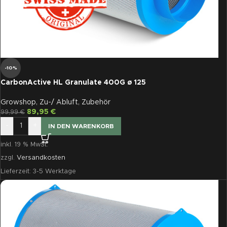
-10%
CarbonActive HL Granulate 400G ø 125
Growshop
,
Zu-/ Abluft
,
Zubehör
89,95
€
99,99
€
-
+
IN DEN WARENKORB
inkl. 19 % MwSt.
zzgl.
Versandkosten
Lieferzeit:
3-5 Werktage