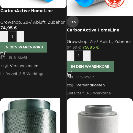
CarbonActive HomeLine
Standard 200Z ø 125
-16%
Growshop
,
Zu-/ Abluft
,
Zubehör
74,95
€
CarbonActive HomeLine
Standard 200Z ø 125
-
+
Growshop
,
Zu-/ Abluft
,
Zubehör
79,95
€
IN DEN WARENKORB
94,99
€
-
+
inkl. 19 % MwSt.
zzgl.
Versandkosten
IN DEN WARENKORB
Lieferzeit:
3-5 Werktage
inkl. 19 % MwSt.
zzgl.
Versandkosten
Lieferzeit:
3-5 Werktage