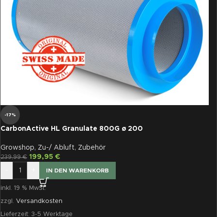
-17%
CarbonActive HL Granulate 800G ø 200
Growshop
,
Zu-/ Abluft
,
Zubehör
199,95
€
239,99
€
-
+
IN DEN WARENKORB
inkl. 19 % MwSt.
zzgl.
Versandkosten
Lieferzeit:
3-5 Werktage