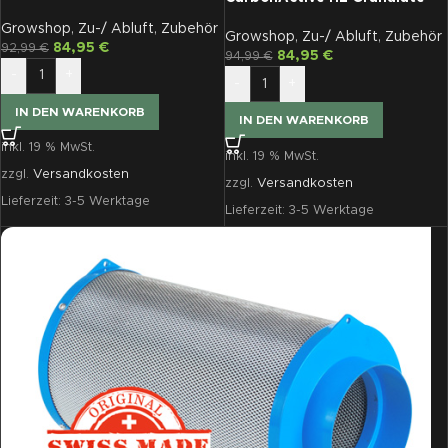
300G ø 125
400G ø 125
Growshop
,
Zu-/ Abluft
,
Zubehör
Growshop
,
Zu-/ Abluft
,
Zubehör
84,95
€
92,99
€
84,95
€
94,99
€
-
+
-
+
IN DEN WARENKORB
IN DEN WARENKORB
inkl. 19 % MwSt.
inkl. 19 % MwSt.
zzgl.
Versandkosten
zzgl.
Versandkosten
Lieferzeit:
3-5 Werktage
Lieferzeit:
3-5 Werktage