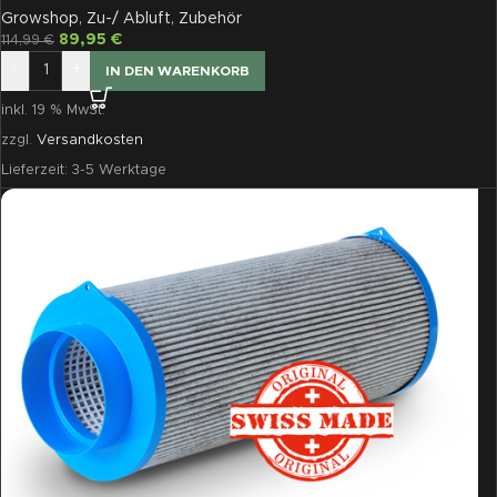
Growshop
,
Zu-/ Abluft
,
Zubehör
89,95
€
114,99
€
-
+
IN DEN WARENKORB
inkl. 19 % MwSt.
zzgl.
Versandkosten
Lieferzeit:
3-5 Werktage