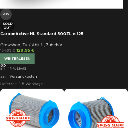
-21%
SOLD
OUT
CarbonActive HL Standard 500ZL ø 125
Growshop
,
Zu-/ Abluft
,
Zubehör
129,95
€
164,99
€
WEITERLESEN
inkl. 19 % MwSt.
zzgl.
Versandkosten
Lieferzeit:
3-5 Werktage