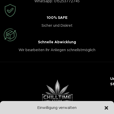
Whatsapp: 015253772745
100% SAFE
Sicher und Diskret
Schnelle Abwicklung
Wir bearbeiten Ihr Anliegen schnellstmöglich
U
S
Einwilligung verwalten