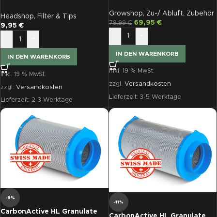
200G ø 125
Filter grün
Growshop
,
Zu-/ Abluft
,
Zubehör
Headshop
,
Filter & Tips
69,95
€
79,99
€
9,95
€
-
+
-
+
IN DEN WARENKORB
IN DEN WARENKORB
inkl. 19 % MwSt.
inkl. 19 % MwSt.
zzgl.
Versandkosten
zzgl.
Versandkosten
Lieferzeit:
3-5 Werktage
Lieferzeit:
2-3 Werktage
-9%
-11%
CarbonActive HL Granulate
CarbonActive HL Granulate